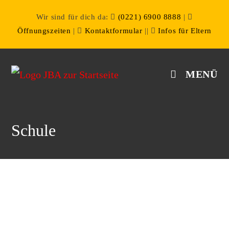
Wir sind für dich da:
(0221) 6900 8888
|
Öffnungszeiten
|
Kontaktformular
||
Infos für Eltern
MENÜ
Schule